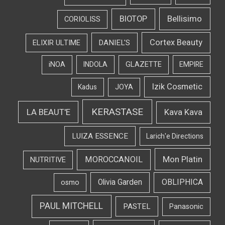
Bellisimo
BIOTOP
CORIOLISS
Cortex Beauty
DANIEL'S
ELIXIR ULTIME
iNOA
INDOLA
GLAZETTE
EMPIRE
Izik Cosmetic
Kadus
JOYA
KERASTASE
LA BEAUT'E
Kava Kava
LUIZA ESSENCE
Larich'e Directions
Mon Platin
MOROCCANOIL
NUTRITIVE
OBLIPHICA
Olivia Garden
osmo
PAUL MITCHELL
PASTEL
Panasonic