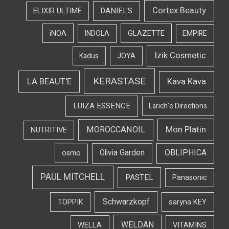
Cortex Beauty
DANIEL'S
ELIXIR ULTIME
iNOA
INDOLA
GLAZETTE
EMPIRE
Izik Cosmetic
Kadus
JOYA
KERASTASE
LA BEAUT'E
Kava Kava
LUIZA ESSENCE
Larich'e Directions
Mon Platin
MOROCCANOIL
NUTRITIVE
OBLIPHICA
Olivia Garden
osmo
PAUL MITCHELL
PASTEL
Panasonic
Schwarzkopf
TOPPIK
saryna KEY
WELDAN
WELLA
VITAMINS