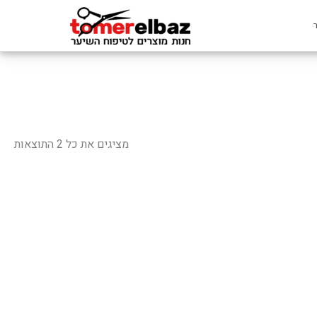
ממוי
לפי
מציגים את כל ⁦2⁩ התוצאות
פופ