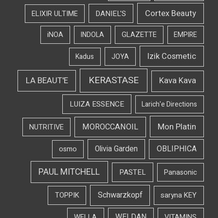
Cortex Beauty
DANIEL'S
ELIXIR ULTIME
iNOA
INDOLA
GLAZETTE
EMPIRE
Izik Cosmetic
Kadus
JOYA
KERASTASE
LA BEAUT'E
Kava Kava
LUIZA ESSENCE
Larich'e Directions
Mon Platin
MOROCCANOIL
NUTRITIVE
OBLIPHICA
Olivia Garden
osmo
PAUL MITCHELL
PASTEL
Panasonic
Schwarzkopf
TOPPIK
saryna KEY
WELDAN
WELLA
VITAMINS