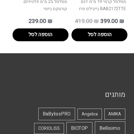
מסלסל קרמי 19 מ"מ דגם:
מסלסל 25 מ"מ פלטיניום
BAB2172TTE בייבילס פרו
קורטקס ביוטי
239.00
₪
419.00
₪
399.00
₪
הוספה לסל
הוספה לסל
מותגים
BaBylissPRO
Angelica
AMIKA
Bellisimo
BIOTOP
CORIOLISS