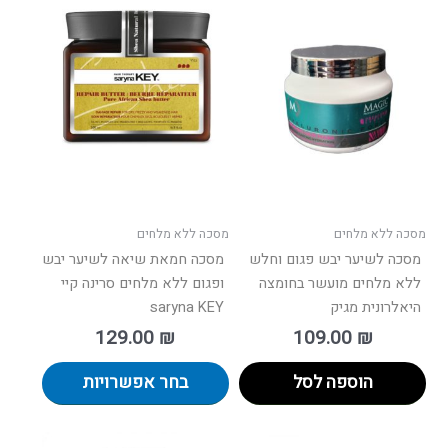
למוצר
זה
יש
מספר
סוגים.
ניתן
לבחור
את
האפשרו
בעמוד
מסכה ללא מלחים
מסכה ללא מלחים
המוצר
מסכה לשיער יבש פגום וחלש
מסכה חמאת שיאה לשיער יבש
ללא מלחים מועשר בחומצה
ופגום ללא מלחים סרינה קיי
היאלרונית מגיק
saryna KEY
129.00
₪
109.00
₪
הוספה לסל
בחר אפשרויות
למוצר
למוצר