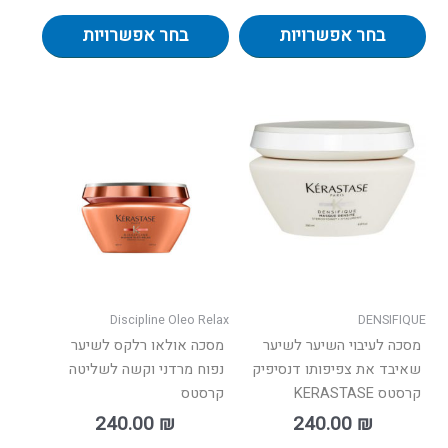
בחר אפשרויות
בחר אפשרויות
למוצר
למוצר
זה
זה
יש
יש
מספר
מספר
סוגים.
סוגים.
ניתן
ניתן
לבחור
לבחור
את
את
האפשרויות
האפשרו
בעמוד
בעמוד
Discipline Oleo Relax
DENSIFIQUE
המוצר
המוצר
מסכה לעיבוי השיער לשיער
מסכה אולאו רלקס לשיער
שאיבד את צפיפותו דנסיפיק
נפוח מרדני וקשה לשליטה
קרסטס KERASTASE
קרסטס
240.00
₪
240.00
₪