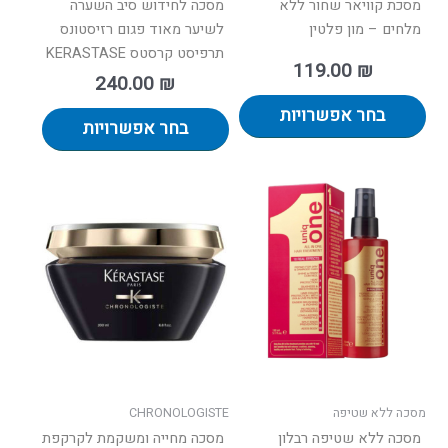
מסכת קוויאר שחור ללא
מסכה לחידוש סיב השערה
מלחים – מון פלטין
לשיער מאוד פגום רזיסטונס
תרפיסט קרסטס KERASTASE
119.00
₪
240.00
₪
בחר אפשרויות
בחר אפשרויות
למוצר
זה
יש
מספר
סוגים.
ניתן
לבחור
את
האפשרויות
בעמוד
מסכה ללא שטיפה
CHRONOLOGISTE
המוצר
מסכה ללא שטיפה רבלון
מסכה מחייה ומשקמת לקרקפת