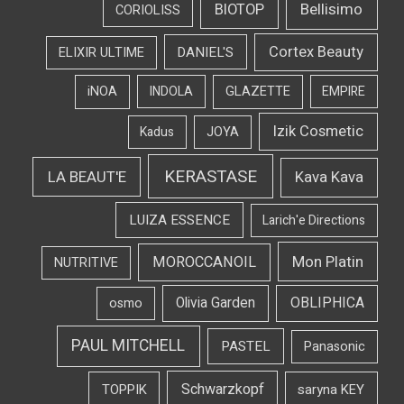
Bellisimo
BIOTOP
CORIOLISS
Cortex Beauty
DANIEL'S
ELIXIR ULTIME
iNOA
INDOLA
GLAZETTE
EMPIRE
Izik Cosmetic
Kadus
JOYA
KERASTASE
LA BEAUT'E
Kava Kava
LUIZA ESSENCE
Larich'e Directions
Mon Platin
MOROCCANOIL
NUTRITIVE
OBLIPHICA
Olivia Garden
osmo
PAUL MITCHELL
PASTEL
Panasonic
Schwarzkopf
TOPPIK
saryna KEY