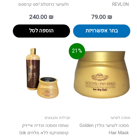
REVLON
ולשיער כרונולוג'יסט קרסטס
240.00
₪
79.00
₪
בחר אפשרויות
הוספה לסל
מחיר
המחיר
21%
וכחי
המקורי
הוא:
היה:
125.00 ₪.
מסכה לשיער
חבילות ומבצעים
מסכה לשיער גולדן Golden
שמפו ומסכה הודיה אייזיק
Hair Mask
קוסמטיקס ללא מלחים Izik