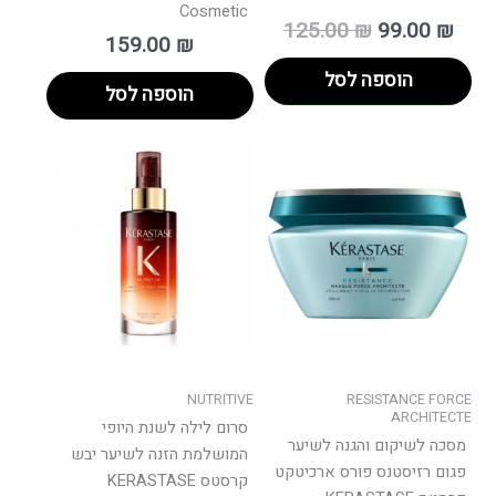
Cosmetic
125.00
₪
99.00
₪
159.00
₪
הוספה לסל
הוספה לסל
למוצר
זה
יש
מספר
סוגים.
ניתן
לבחור
את
האפשרויות
בעמוד
NUTRITIVE
RESISTANCE FORCE
המוצר
ARCHITECTE
סרום לילה לשנת היופי
מסכה לשיקום והגנה לשיער
המושלמת הזנה לשיער יבש
פגום רזיסטנס פורס ארכיטקט
קרסטס KERASTASE