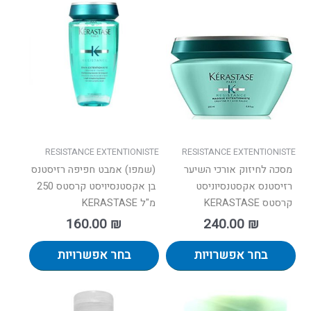
זה
זה
יש
יש
מספר
מספר
סוגים.
סוגים.
ניתן
ניתן
לבחור
לבחור
את
את
האפשרויות
האפשרו
בעמוד
בעמוד
RESISTANCE EXTENTIONISTE
RESISTANCE EXTENTIONISTE
המוצר
המוצר
מסכה לחיזוק אורכי השיער
(שמפו) אמבט חפיפה רזיסטנס
רזיסטנס אקסטנסיוניסט
בן אקסטנסיויסט קרסטס 250
קרסטס KERASTASE
מ"ל KERASTASE
160.00
₪
240.00
₪
בחר אפשרויות
בחר אפשרויות