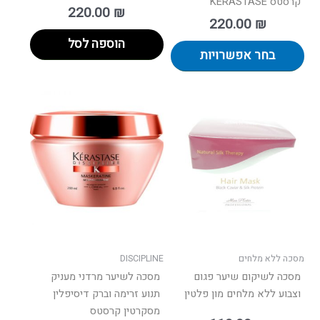
קרסטס KERASTASE
220.00
₪
220.00
₪
הוספה לסל
בחר אפשרויות
למוצר
זה
יש
מספר
סוגים.
ניתן
לבחור
את
האפשרו
בעמוד
מסכה ללא מלחים
DISCIPLINE
המוצר
מסכה לשיקום שיער פגום
מסכה לשיער מרדני מעניק
וצבוע ללא מלחים מון פלטין
תנוע זרימה וברק דיסיפלין
מסקרטין קרסטס