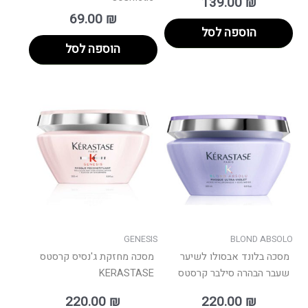
139.00
₪
69.00
₪
הוספה לסל
הוספה לסל
למוצר
למוצר
זה
זה
יש
יש
מספר
מספר
סוגים.
סוגים.
ניתן
ניתן
לבחור
לבחור
את
את
האפשרויות
האפשרו
בעמוד
בעמוד
GENESIS
BLOND ABSOLO
המוצר
המוצר
מסכה בלונד אבסולו לשיער
מסכה מחזקת ג'נסיס קרסטס
שעבר הבהרה סילבר קרסטס
KERASTASE
220.00
₪
220.00
₪