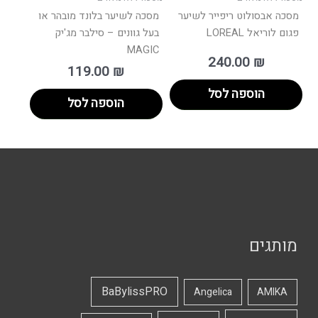
מסכה אבסולוט ריפייר לשיער
מסכה לשיער בלונד מובהר או
פגום לוריאל LOREAL
בעל גוונים – סילבר מג'יק
MAGIC
240.00
₪
119.00
₪
הוספה לסל
הוספה לסל
מותגים
BaBylissPRO
Angelica
AMIKA