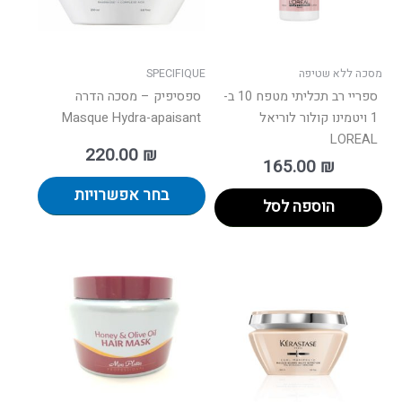
לבחור
את
האפשרו
בעמוד
מסכה ללא שטיפה
SPECIFIQUE
המוצר
ספריי רב תכליתי מטפח 10 ב-
ספסיפיק – מסכה הדרה
1 ויטמינו קולור לוריאל
Masque Hydra-apaisant
LOREAL
220.00
₪
165.00
₪
בחר אפשרויות
הוספה לסל
למוצר
זה
יש
מספר
סוגים.
ניתן
לבחור