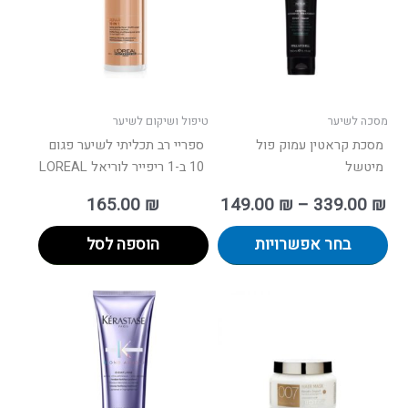
סוגים.
ניתן
לבחור
את
האפשרויות
בעמוד
מסכה לשיער
טיפול ושיקום לשיער
המוצר
מסכת קראטין עמוק פול
ספריי רב תכליתי לשיער פגום
מיטשל
10 ב-1 ריפייר לוריאל LOREAL
165.00
₪
149.00
₪
–
339.00
₪
בחר אפשרויות
הוספה לסל