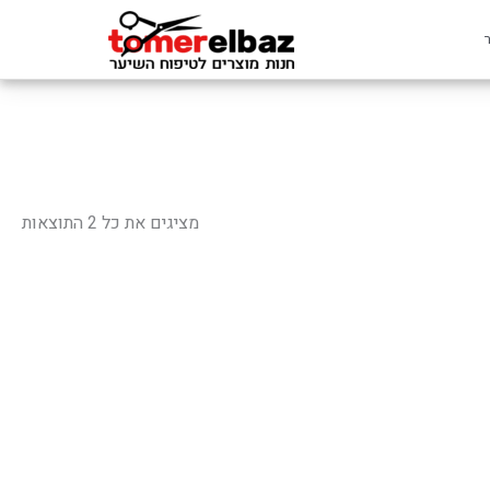
ממוי
לפי
מציגים את כל ⁦2⁩ התוצאות
פופ