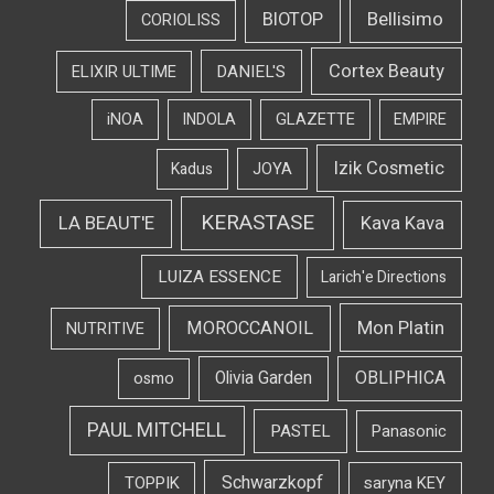
Bellisimo
BIOTOP
CORIOLISS
Cortex Beauty
DANIEL'S
ELIXIR ULTIME
iNOA
INDOLA
GLAZETTE
EMPIRE
Izik Cosmetic
Kadus
JOYA
KERASTASE
LA BEAUT'E
Kava Kava
LUIZA ESSENCE
Larich'e Directions
Mon Platin
MOROCCANOIL
NUTRITIVE
OBLIPHICA
Olivia Garden
osmo
PAUL MITCHELL
PASTEL
Panasonic
Schwarzkopf
TOPPIK
saryna KEY