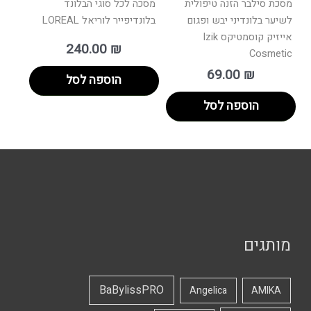
מסכת סילבר הזנה טיפולית
מסכה לכל סוגי הבלונד
לשיער בלונדיני יבש ופגום
בלונדיפייר לוריאל LOREAL
אייזיק קוסמטיקס Izik
240.00
₪
Cosmetic
69.00
₪
הוספה לסל
הוספה לסל
מותגים
BaBylissPRO
Angelica
AMIKA