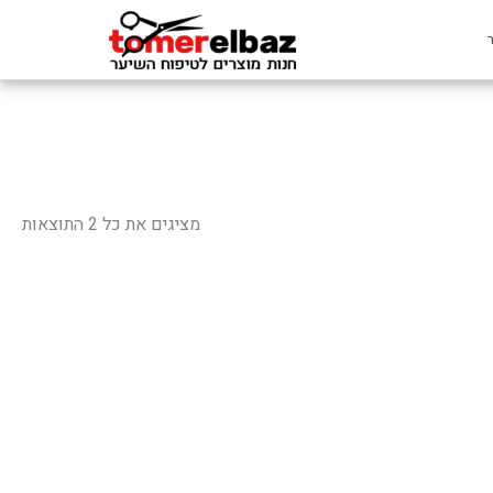
ממוי
לפי
מציגים את כל ⁦2⁩ התוצאות
פופ