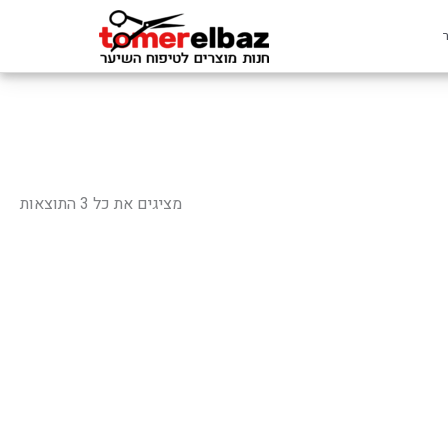
ממוי
לפי
מציגים את כל ⁦3⁩ התוצאות
פופ