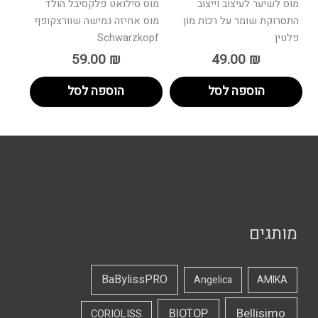
מוס לשיער לעיצוב וייצוב
מוס סילואט פלקסיבל הולד
התסרוקת שומר על רכות מון
מוס אחיזה גמישה שוורצקופף
פלטין
Schwarzkopf
59.00
₪
49.00
₪
הוספה לסל
הוספה לסל
מותגים
BaBylissPRO
Angelica
AMIKA
Bellisimo
BIOTOP
CORIOLISS