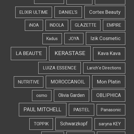
Cortex Beauty
DANIEL'S
ELIXIR ULTIME
iNOA
INDOLA
GLAZETTE
EMPIRE
Izik Cosmetic
Kadus
JOYA
KERASTASE
LA BEAUT'E
Kava Kava
LUIZA ESSENCE
Larich'e Directions
Mon Platin
MOROCCANOIL
NUTRITIVE
OBLIPHICA
Olivia Garden
osmo
PAUL MITCHELL
PASTEL
Panasonic
Schwarzkopf
TOPPIK
saryna KEY