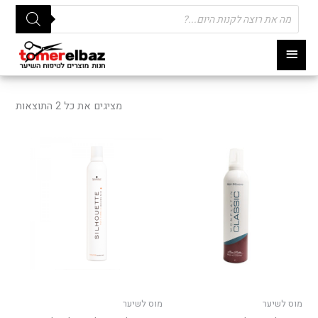
Products
search
תפריט
ראשי
ממוי
לפי
מציגים את כל ⁦2⁩ התוצאות
פופו
מוס לשיער
מוס לשיער