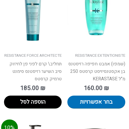
ש
יש
ספר
מספר
גים.
סוגים.
תן
ניתן
חור
לבחור
ת
את
אפשרויות
האפשרויות
עמוד
בעמוד
RESISTANCE FORCE ARCHITECTE
RESISTANCE EXTENTIONISTE
מוצר
המוצר
(שמפו) אמבט חפיפה רזיסטנס
תחליב\ קרם לפני פן לחיזוק
בן אקסטנסיויסט קרסטס 250
סיב השיער רזיסטנס סימנט
מ"ל KERASTASE
טרמיק קרסטס
185.00
₪
160.00
₪
בחר אפשרויות
הוספה לסל
המחיר
המחיר
למ
10%