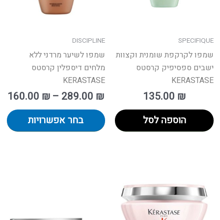
את
הא
בע
DISCIPLINE
SPECIFIQUE
המ
שמפו לקרקפת שומנית וקצוות
שמפו לשיער מרדני ללא
ישבים ספסיפיק קרסטס
מלחים דיספלין קרסטס
KERASTASE
KERASTASE
160.00
₪
–
289.00
₪
135.00
₪
הוספה לסל
בחר אפשרויות
טווח
וצר
למוצר
למ
מחירים:
זה
זה
ש
יש
יש
עד
ספר
מספר
מס
גים.
סוגים.
סוג