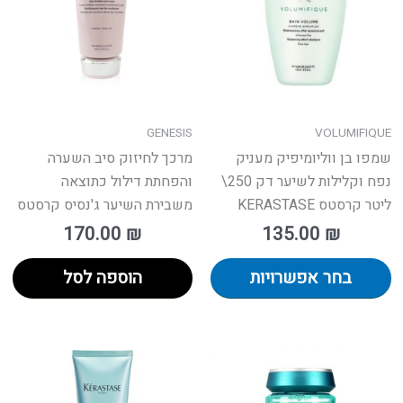
סוגים.
ניתן
לבחור
את
האפשרויות
בעמוד
GENESIS
VOLUMIFIQUE
המוצר
שמפו בן ווליומיפיק מעניק
מרכך לחיזוק סיב השערה
נפח וקלילות לשיער דק 250\
והפחתת דילול כתוצאה
ליטר קרסטס KERASTASE
משבירת השיער ג'נסיס קרסטס
170.00
₪
135.00
₪
בחר אפשרויות
הוספה לסל
וצר
למוצר
זה