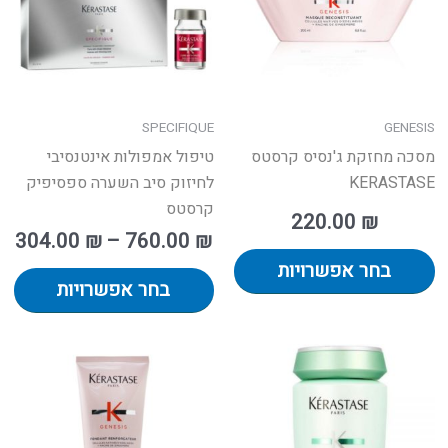
תן
ניתן
נית
חור
לבחור
לב
ת
את
את
אפשרויות
האפשרויות
הא
עמוד
בעמוד
בע
SPECIFIQUE
GENESIS
מוצר
המוצר
המ
מסכה מחזקת ג'נסיס קרסטס
טיפול אמפולות אינטנסיבי
KERASTASE
לחיזוק סיב השערה ספסיפיק
קרסטס
220.00
₪
304.00
₪
–
760.00
₪
בחר אפשרויות
בחר אפשרויות
למוצר
זה
יש
מספר