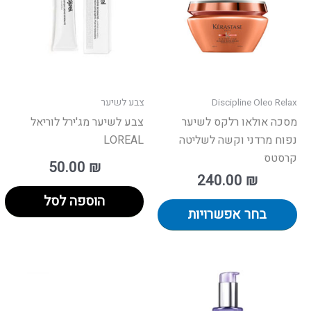
סוגים.
ניתן
לבחור
את
האפשרויות
בעמוד
Discipline Oleo Relax
צבע לשיער
המוצר
מסכה אולאו רלקס לשיער
צבע לשיער מג'ירל לוריאל
נפוח מרדני וקשה לשליטה
LOREAL
קרסטס
50.00
₪
240.00
₪
הוספה לסל
בחר אפשרויות
למ
זה