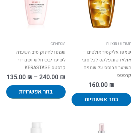
סוגים.
סוגי
ניתן
ניתן
לבחור
לבח
את
את
האפשרויות
האפ
בעמוד
בעמ
GENESIS
ELIXIR ULTIME
המוצר
המו
שמפו אליקסיר אולטים –
שמפו לחיזוק סיב השערה
אולאו קומפלקס לכל סוגי
לשיער יבש חלש ושברירי
השיער מבוסס על שמנים
קרסטס KERASTASE
קרסטס
135.00
₪
–
240.00
₪
160.00
₪
בחר אפשרויות
בחר אפשרויות