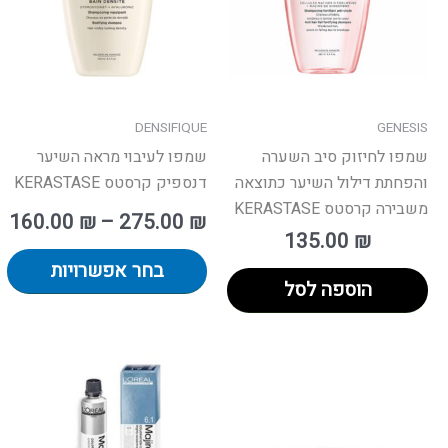
ני
לב
א
ה
ב
DENSIFIQUE
GENESIS
ה
שמפו לחיזוק סיב השערה
שמפו לעיבוי מראה השיער
והפחתת דילול השיער כתוצאה
דנספיק קרסטס KERASTASE
משבירה קרסטס KERASTASE
160.00
₪
–
275.00
₪
135.00
₪
בחר אפשרויות
הוספה לסל
למוצר
זה
יש
מספר