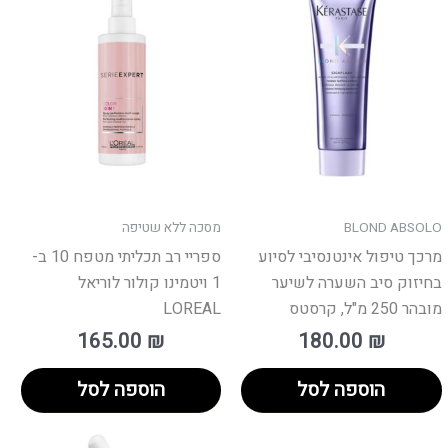
פר
ים.
ן
חור
פשרויות
מוד
BLOND ABSOLO
מסכה ללא שטיפה
וצר
מרכך טיפול אינטנסיבי לסיוע
ספריי רב תכליתי מטפח 10 ב-
בחיזוק סיב השערה לשיער
1 ויטמינו קולור לוריאל
מובהר 250 מ"ל, קרסטס
LOREAL
165.00
₪
180.00
₪
הוספה לסל
הוספה לסל
וצר
למוצר