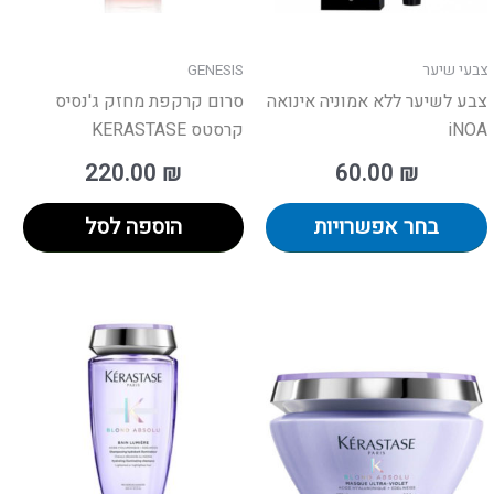
את
האפשרויות
בעמוד
צבעי שיער
GENESIS
המוצר
צבע לשיער ללא אמוניה אינואה
סרום קרקפת מחזק ג'נסיס
iNOA
קרסטס KERASTASE
220.00
₪
60.00
₪
בחר אפשרויות
הוספה לסל
טווח
וצר
למוצר
למו
מחירים:
זה
זה
יש
יש
עד
פר
מספר
מספ
ים.
סוגים.
סוגי
ן
ניתן
ניתן
חור
לבחור
לבח