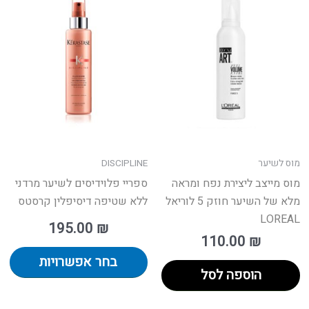
מחירים:
זה
יש
עד
מס
סוג
נית
לב
את
הא
בע
מוס לשיער
DISCIPLINE
המ
מוס מייצב ליצירת נפח ומראה
ספריי פלוידיסים לשיער מרדני
מלא של השיער חוזק 5 לוריאל
ללא שטיפה דיסיפלין קרסטס
LOREAL
195.00
₪
110.00
₪
בחר אפשרויות
הוספה לסל