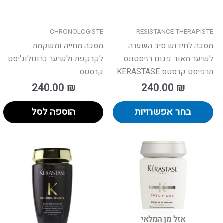
את
האפשרויות
בעמוד
CHRONOLOGISTE
RESISTANCE THERAPISTE
המוצר
מסכה לחידוש סיב השערה
מסכה מחייה ומשקמת
לשיער מאוד פגום רזיסטונס
לקרקפת ולשיער כרונולוג'יסט
תרפיסט קרסטס KERASTASE
קרסטס
240.00
₪
240.00
₪
בחר אפשרויות
הוספה לסל
למוצר
זה
יש
מספר
סוגים.
ניתן
אזל מן המלאי
לבחור