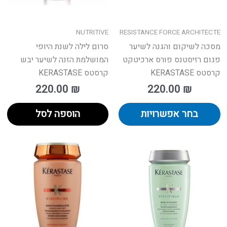
את
האפשרויות
בעמוד
NUTRITIVE
RESISTANCE FORCE ARCHITECTE
המוצר
מסכה לשיקום והגנה לשיער
סרום לילה לשנת היופי
פגום רזיסטנס פורס ארכיטקט
המושלמת הזנה לשיער יבש
קרסטס KERASTASE
קרסטס KERASTASE
220.00
₪
220.00
₪
בחר אפשרויות
הוספה לסל
טווח
למ
מחירים:
זה
יש
עד
מס
סוג
נית
לב