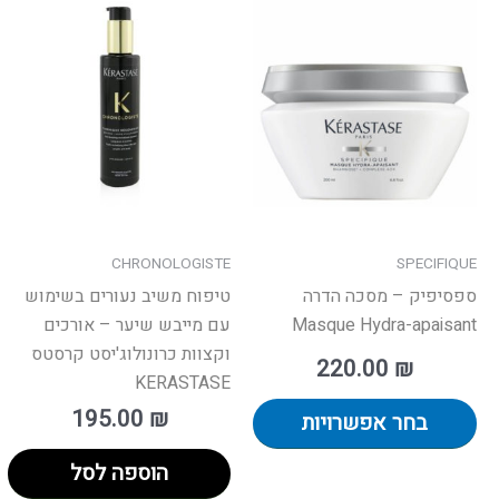
זה
יש
מספר
סוגים.
ניתן
לבחור
את
האפשרויות
בעמוד
CHRONOLOGISTE
SPECIFIQUE
המוצר
ספסיפיק – מסכה הדרה
טיפוח משיב נעורים בשימוש
Masque Hydra-apaisant
עם מייבש שיער – אורכים
וקצוות​ כרונולוג'יסט קרסטס
220.00
₪
KERASTASE
195.00
₪
בחר אפשרויות
הוספה לסל