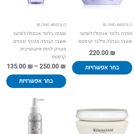
את
את
פשרויות
האפשרויות
האפ
מוד
בעמוד
בעמ
BLOND ABSOLO
BLOND ABSOLO
וצר
המוצר
המו
מסכה בלונד אבסולו לשיער
שמפו בלונד אבסולו לשיער
שעבר הבהרה סילבר קרסטס
שעבר הבהרה מובהר וגוונים
מעניק לחות אינטנסיבית
220.00
₪
קרסטס
135.00
₪
–
250.00
₪
בחר אפשרויות
בחר אפשרויות
וצר
למוצר
זה
יש
פר
מספר
ים.
סוגים.