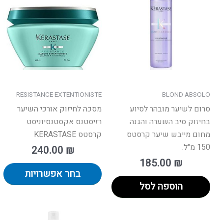
י
מ
סו
ני
לב
א
ה
ב
RESISTANCE EXTENTIONISTE
BLOND ABSOLO
ה
סרום לשיער מובהר לסיוע
מסכה לחיזוק אורכי השיער
בחיזוק סיב השערה והגנה
רזיסטנס אקסטנסיוניסט
מחום מייבש שיער קרסטס
קרסטס KERASTASE
150 מ"ל.
240.00
₪
185.00
₪
בחר אפשרויות
הוספה לסל