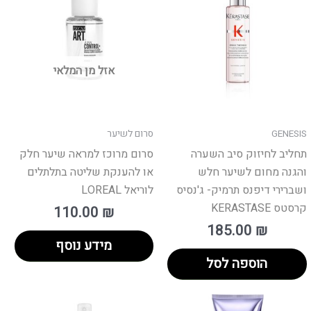
אזל מן המלאי
GENESIS
סרום לשיער
תחליב לחיזוק סיב השערה
סרום מרוכז למראה שיער חלק
והגנה מחום לשיער חלש
או להענקת שליטה בתלתלים
ושברירי דיפנס תרמיק- ג'נסיס
לוריאל LOREAL
קרסטס KERASTASE
110.00
₪
185.00
₪
מידע נוסף
הוספה לסל
וצר