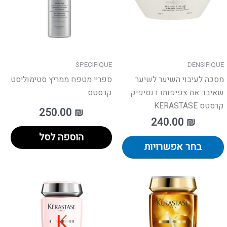
ן
ניתן
חור
לבחור
את
פשרויות
האפשרויות
מוד
בעמוד
SPECIFIQUE
DENSIFIQUE
וצר
המוצר
מסכה לעיבוי השיער לשיער
ספריי מטפח ממריץ סטימוליסט
שאיבד את צפיפותו דנסיפיק
קרסטס
קרסטס KERASTASE
250.00
₪
240.00
₪
הוספה לסל
בחר אפשרויות
טווח
למוצר
למו
מחירים:
זה
זה
יש
יש
עד
מספר
מספ