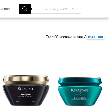
Products
מותגים
search
עמוד הבית
/ מוצרים המתויגים “לוריאל”
למוצר
זה
יש
מספר
סוגים.
ניתן
לבחור