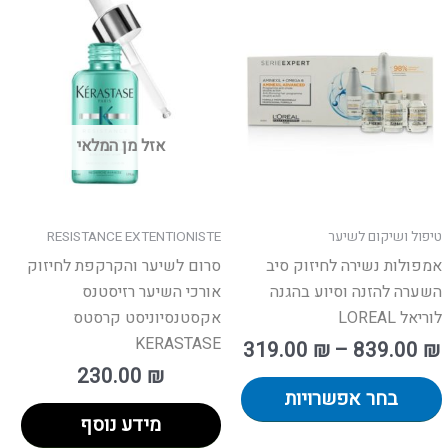
זה
יש
פר
מספר
ים.
סוגים.
ן
ניתן
אזל מן המלאי
חור
לבחור
את
פשרויות
האפשרויות
מוד
בעמוד
טיפול ושיקום לשיער
RESISTANCE EXTENTIONISTE
וצר
המוצר
אמפולות נשירה לחיזוק סיב
סרום לשיער והקרקפת לחיזוק
השערה להזנה וסיוע בהגנה
אורכי השיער רזיסטנס
לוריאל LOREAL
אקסטנסיוניסט קרסטס
KERASTASE
319.00
₪
–
839.00
₪
230.00
₪
בחר אפשרויות
מידע נוסף