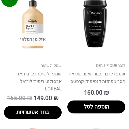
הנוכחי
המקורי
זה
הוא:
היה:
יש
165.00 ₪.
149.00 ₪.
מס
סוג
נית
אזל מן המלאי
לב
את
הא
בע
לגבר DENSIFIQUE
שמפו לשיער
המ
שמפו לגבר עבור שיער שנראה
שמפו לשיער פגום מאוד
חסר צפיפות דנסיפיק קרסטס
אבסולוט ריפייר לוריאל
LOREAL
160.00
₪
165.00
₪
149.00
₪
הוספה לסל
בחר אפשרויות
טווח
למ