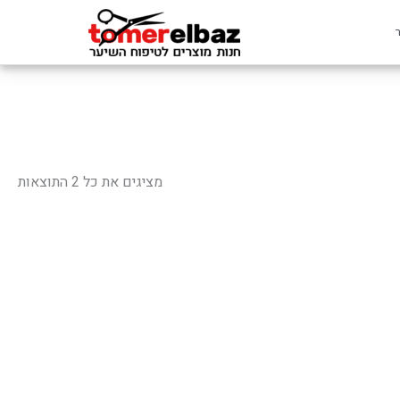
ממוי
לפי
מציגים את כל ⁦2⁩ התוצאות
פופ