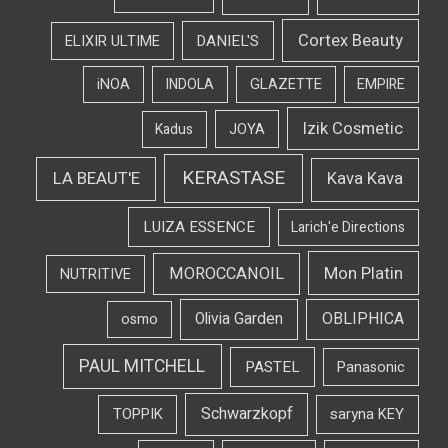
Cortex Beauty
DANIEL'S
ELIXIR ULTIME
iNOA
INDOLA
GLAZETTE
EMPIRE
Izik Cosmetic
Kadus
JOYA
KERASTASE
LA BEAUT'E
Kava Kava
LUIZA ESSENCE
Larich'e Directions
Mon Platin
MOROCCANOIL
NUTRITIVE
OBLIPHICA
Olivia Garden
osmo
PAUL MITCHELL
PASTEL
Panasonic
Schwarzkopf
TOPPIK
saryna KEY