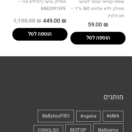
שמפו קוויאר שחור לשיער
מחליק שיער בייביליס פרו –
מוחלק ללא מלחים 500 מ"ל –
BAB2091EPE
מון פלטין
1,195.00
₪
449.00
₪
59.00
₪
הוספה לסל
הוספה לסל
מותגים
BaBylissPRO
Angelica
AMIKA
Bellisimo
BIOTOP
CORIOLISS