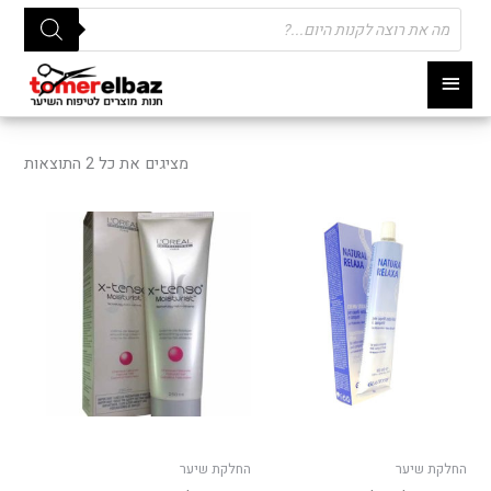
Products
search
תפריט
ראשי
ממוי
לפי
מציגים את כל ⁦2⁩ התוצאות
פופו
החלקת שיער
החלקת שיער