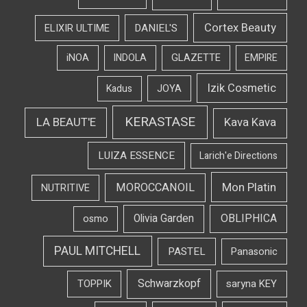
Cortex Beauty
DANIEL'S
ELIXIR ULTIME
iNOA
INDOLA
GLAZETTE
EMPIRE
Izik Cosmetic
Kadus
JOYA
KERASTASE
LA BEAUT'E
Kava Kava
LUIZA ESSENCE
Larich'e Directions
Mon Platin
MOROCCANOIL
NUTRITIVE
OBLIPHICA
Olivia Garden
osmo
PAUL MITCHELL
PASTEL
Panasonic
Schwarzkopf
TOPPIK
saryna KEY