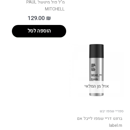
מ"ל פול מיטשל PAUL
MITCHELL
129.00
₪
הוספה לסל
אזל מן המלאי
ספריי שמפו יבש
ברונט דריי שמפו לייבל אם
label.m