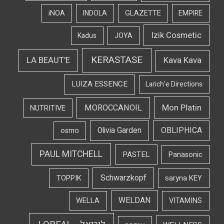
iNOA
INDOLA
GLAZETTE
EMPIRE
Izik Cosmetic
Kadus
JOYA
KERASTASE
LA BEAUT'E
Kava Kava
LUIZA ESSENCE
Larich'e Directions
Mon Platin
MOROCCANOIL
NUTRITIVE
OBLIPHICA
Olivia Garden
osmo
PAUL MITCHELL
PASTEL
Panasonic
Schwarzkopf
TOPPIK
saryna KEY
WELDAN
WELLA
VITAMINS