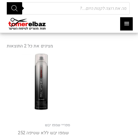
Products
search
תפריט
ראשי
ממוי
לפי
מציגים את כל ⁦2⁩ התוצאות
פופו
ספריי שמפו יבש
שמפו יבש ללא שטיפה 252