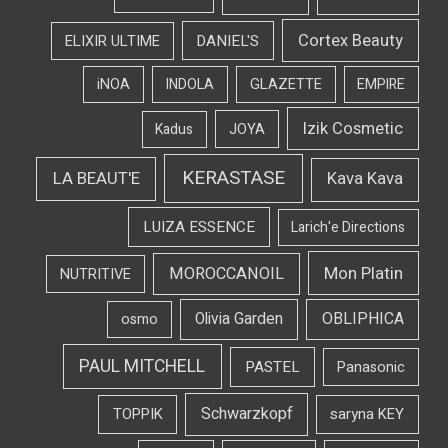
Cortex Beauty
DANIEL'S
ELIXIR ULTIME
iNOA
INDOLA
GLAZETTE
EMPIRE
Izik Cosmetic
Kadus
JOYA
KERASTASE
LA BEAUT'E
Kava Kava
LUIZA ESSENCE
Larich'e Directions
Mon Platin
MOROCCANOIL
NUTRITIVE
OBLIPHICA
Olivia Garden
osmo
PAUL MITCHELL
PASTEL
Panasonic
Schwarzkopf
TOPPIK
saryna KEY