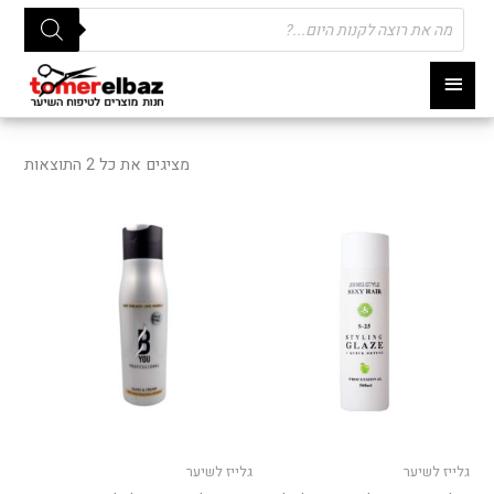
Products
search
תפריט
ראשי
ממוי
לפי
מציגים את כל ⁦2⁩ התוצאות
פופו
גלייז לשיער
גלייז לשיער