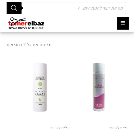
Products
search
תפריט
ראשי
ממוי
לפי
מציגים את כל ⁦2⁩ התוצאות
פופו
גלייז לשיער
גלייז לשיער