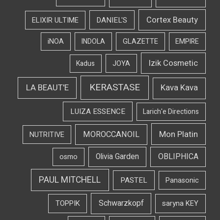
Cortex Beauty
DANIEL'S
ELIXIR ULTIME
iNOA
INDOLA
GLAZETTE
EMPIRE
Izik Cosmetic
Kadus
JOYA
KERASTASE
LA BEAUT'E
Kava Kava
LUIZA ESSENCE
Larich'e Directions
Mon Platin
MOROCCANOIL
NUTRITIVE
OBLIPHICA
Olivia Garden
osmo
PAUL MITCHELL
PASTEL
Panasonic
Schwarzkopf
TOPPIK
saryna KEY