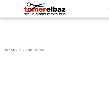
ממוי
לפי
מציגים את כל ⁦2⁩ התוצאות
פופ