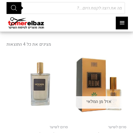
Products
search
תפריט
ראשי
ממוי
לפי
מציגים את כל ⁦4⁩ התוצאות
פופו
אזל מן המלאי
סרום לשיער
סרום לשיער