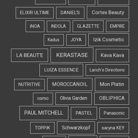
Cortex Beauty
DANIEL'S
ELIXIR ULTIME
iNOA
INDOLA
GLAZETTE
EMPIRE
Izik Cosmetic
Kadus
JOYA
KERASTASE
LA BEAUT'E
Kava Kava
LUIZA ESSENCE
Larich'e Directions
Mon Platin
MOROCCANOIL
NUTRITIVE
OBLIPHICA
Olivia Garden
osmo
PAUL MITCHELL
PASTEL
Panasonic
Schwarzkopf
TOPPIK
saryna KEY