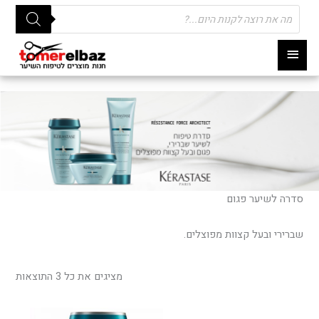
Products
search
תפריט
ראשי
סדרה לשיער פגום
שברירי ובעל קצוות מפוצלים.
ממוי
לפי
מציגים את כל ⁦3⁩ התוצאות
פופו
טווח
למוצר
למוצר