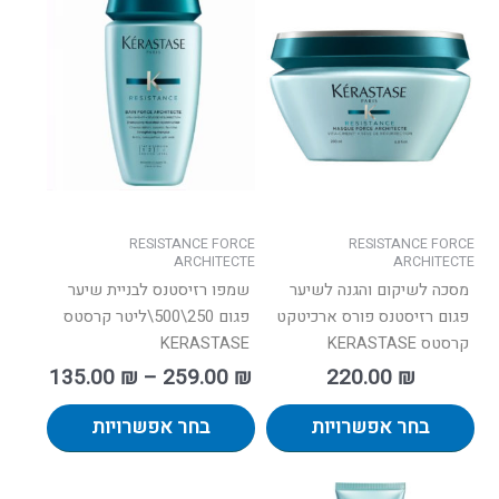
מחירים:
זה
זה
יש
יש
עד
מספר
מספר
סוגים.
סוגים.
ניתן
ניתן
לבחור
לבחור
את
את
האפשרויות
האפשרו
בעמוד
בעמוד
RESISTANCE FORCE
RESISTANCE FORCE
המוצר
המוצר
ARCHITECTE
ARCHITECTE
מסכה לשיקום והגנה לשיער
שמפו רזיסטנס לבניית שיער
פגום רזיסטנס פורס ארכיטקט
פגום 250\500\ליטר קרסטס
קרסטס KERASTASE
KERASTASE
135.00
₪
–
259.00
₪
220.00
₪
בחר אפשרויות
בחר אפשרויות