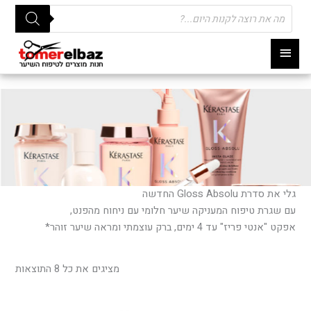
Products
search
תפריט
ראשי
גלי את סדרת Gloss Absolu החדשה
עם שגרת טיפוח המעניקה שיער חלומי עם ניחוח מהפנט,
אפקט "אנטי פריז" עד 4 ימים, ברק עוצמתי ומראה שיער זוהר*
ממוי
לפי
מציגים את כל ⁦8⁩ התוצאות
פופו