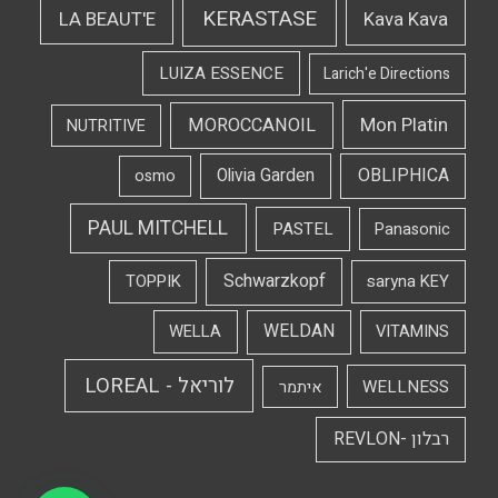
KERASTASE
LA BEAUT'E
Kava Kava
LUIZA ESSENCE
Larich'e Directions
Mon Platin
MOROCCANOIL
NUTRITIVE
OBLIPHICA
Olivia Garden
osmo
PAUL MITCHELL
PASTEL
Panasonic
Schwarzkopf
TOPPIK
saryna KEY
WELDAN
WELLA
VITAMINS
לוריאל - LOREAL
WELLNESS
איתמר
רבלון -REVLON