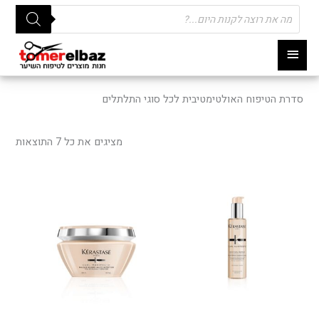
Products
search
תפריט
ראשי
סדרת הטיפוח האולטימטיבית לכל סוגי התלתלים
ממוי
לפי
מציגים את כל ⁦7⁩ התוצאות
פופו
למוצר
זה
יש
מספר
סוגים.
ניתן
לבחור
את
האפשרו