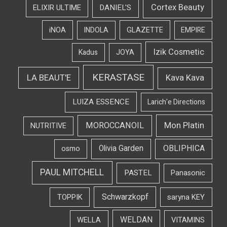
Cortex Beauty
DANIEL'S
ELIXIR ULTIME
iNOA
INDOLA
GLAZETTE
EMPIRE
Izik Cosmetic
Kadus
JOYA
KERASTASE
LA BEAUT'E
Kava Kava
LUIZA ESSENCE
Larich'e Directions
Mon Platin
MOROCCANOIL
NUTRITIVE
OBLIPHICA
Olivia Garden
osmo
PAUL MITCHELL
PASTEL
Panasonic
Schwarzkopf
TOPPIK
saryna KEY
WELDAN
WELLA
VITAMINS