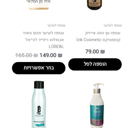
אזל מן המלאי
לבחור
את
האפשרויות
בעמוד
שמפו לשיער
שמפו לשיער
המוצר
שמפו עץ התה אייזיק
שמפו לשיער פגום מאוד
קוסמטיקס Izik Cosmetic
אבסולוט ריפייר לוריאל
LOREAL
79.00
₪
165.00
₪
149.00
₪
הוספה לסל
בחר אפשרויות
ווח
למוצר
ים:
זה
יש
עד
מספר
סוגים.
ניתן
לבחור