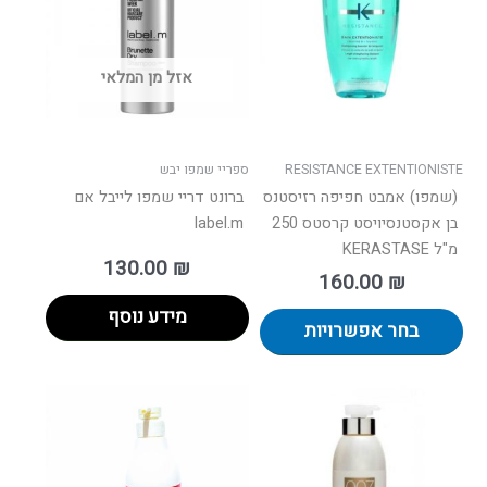
מספר
סוגים.
ניתן
אזל מן המלאי
לבחור
את
האפשרויות
בעמוד
RESISTANCE EXTENTIONISTE
ספריי שמפו יבש
המוצר
(שמפו) אמבט חפיפה רזיסטנס
ברונט דריי שמפו לייבל אם
בן אקסטנסיויסט קרסטס 250
label.m
מ"ל KERASTASE
130.00
₪
160.00
₪
מידע נוסף
בחר אפשרויות
טווח
טווח
למוצר
למוצר
רים:
מחירים:
זה
זה
יש
יש
עד
עד
מספר
מספר