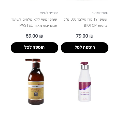
שמפו לשיער
מוצרים לשיער
שמפו 19 פרו סילבר 500 מ"ל
שמפו משי ללא מלחים לשיער
ביוטופ BIOTOP
פגום יבש מאוד PASTEL
59.00
₪
79.00
₪
הוספה לסל
הוספה לסל
טווח
למוצר
מחירים:
זה
יש
עד
מספר
סוגים.
ניתן
לבחור
את
האפשרו