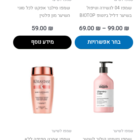
המוצר
שמפו 04 לנשירה וטיפול
שמפו סילבר אפקט לכל סוגי
בשיער דליל ביוטופ BIOTOP
השיער מון פלטין
59.00
₪
69.00
₪
–
99.00
₪
בחר אפשרויות
מידע נוסף
למוצר
למוצר
זה
זה
יש
יש
מספר
מספר
סוגים.
סוגים.
ניתן
ניתן
לבחור
לבחור
את
את
האפשרויות
האפשרו
בעמוד
בעמוד
שמפו לשיער
שמפו לשיער
המוצר
המוצר
שמפו ויטמינו קולור לשיער
שמפו אמבט חפיפה ללא