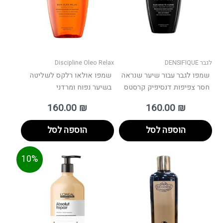
לגבר DENSIFIQUE
Discipline Oleo Relax
שמפו לגבר עבור שיער שנראה
שמפו אולאו רלקס לשליטה
חסר צפיפות דנסיפיק קרסטס
בשיער נפוח ומרדני
160.00
₪
160.00
₪
הוספה לסל
הוספה לסל
המחיר
המחיר
למוצר
10%
הנוכחי
המקורי
זה
הוא:
היה:
יש
165.00 ₪.
149.00 ₪.
מספר
סוגים.
ניתן