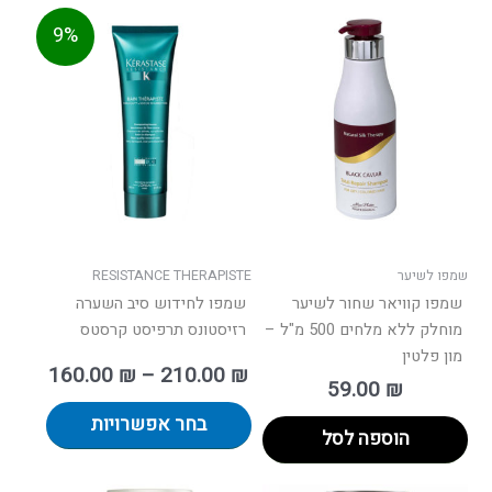
טווח
למוצר
9%
מחירים:
זה
יש
עד
מספר
סוגים.
ניתן
לבחור
את
האפשרו
בעמוד
שמפו לשיער
RESISTANCE THERAPISTE
המוצר
שמפו קוויאר שחור לשיער
שמפו לחידוש סיב השערה
מוחלק ללא מלחים 500 מ"ל –
רזיסטונס תרפיסט קרסטס
מון פלטין
160.00
₪
–
210.00
₪
59.00
₪
בחר אפשרויות
הוספה לסל