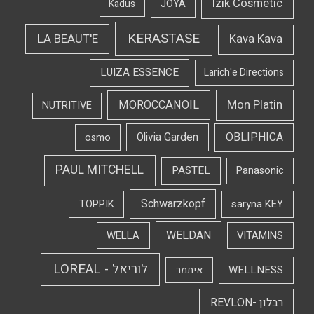
Izik Cosmetic
Kadus
JOYA
KERASTASE
LA BEAUT'E
Kava Kava
LUIZA ESSENCE
Larich'e Directions
Mon Platin
MOROCCANOIL
NUTRITIVE
OBLIPHICA
Olivia Garden
osmo
PAUL MITCHELL
PASTEL
Panasonic
Schwarzkopf
TOPPIK
saryna KEY
WELDAN
WELLA
VITAMINS
לוריאל - LOREAL
WELLNESS
איתמר
רבלון -REVLON