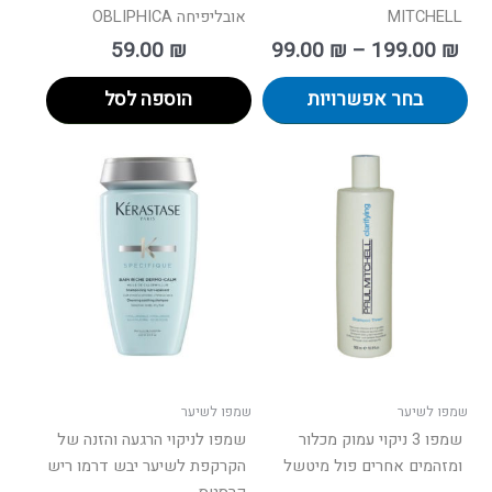
MITCHELL
אובליפיחה OBLIPHICA
59.00
₪
99.00
₪
–
199.00
₪
בחר אפשרויות
הוספה לסל
ווח
למוצר
ים:
זה
יש
עד
מספר
סוגים.
ניתן
לבחור
את
האפשרויות
בעמוד
שמפו לשיער
שמפו לשיער
המוצר
שמפו 3 ניקוי עמוק מכלור
שמפו לניקוי הרגעה והזנה של
ומזהמים אחרים פול מיטשל
הקרקפת לשיער יבש דרמו ריש