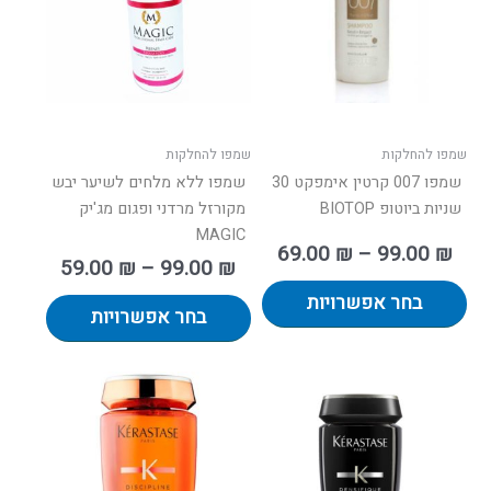
סוגים.
סוגים.
ניתן
ניתן
לבחור
לבחור
את
את
האפשרויות
האפשרו
בעמוד
בעמוד
שמפו להחלקות
שמפו להחלקות
המוצר
המוצר
שמפו 007 קרטין אימפקט 30
שמפו ללא מלחים לשיער יבש
שניות ביוטופ BIOTOP
מקורזל מרדני ופגום מג'יק
MAGIC
69.00
₪
–
99.00
₪
59.00
₪
–
99.00
₪
בחר אפשרויות
בחר אפשרויות