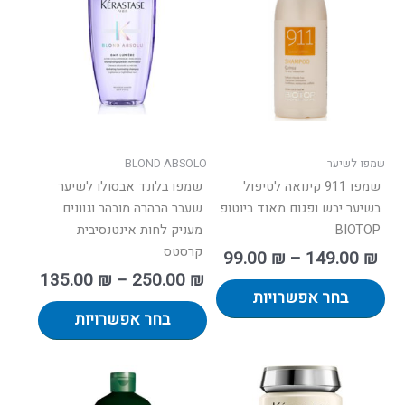
יש
יש
עד
עד
מספר
מספר
סוגים.
סוגים.
ניתן
ניתן
לבחור
לבחור
את
את
האפשרויות
האפשרו
בעמוד
בעמוד
שמפו לשיער
BLOND ABSOLO
המוצר
המוצר
שמפו 911 קינואה לטיפול
שמפו בלונד אבסולו לשיער
בשיער יבש ופגום מאוד ביוטופ
שעבר הבהרה מובהר וגוונים
BIOTOP
מעניק לחות אינטנסיבית
קרסטס
99.00
₪
–
149.00
₪
135.00
₪
–
250.00
₪
בחר אפשרויות
בחר אפשרויות
וח
טווח
למוצר
למוצר
ם:
מחירים:
זה
זה