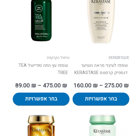
יש
יש
עד
עד
מספר
מספר
סוגים.
סוגים.
ניתן
ניתן
לבחור
לבחור
את
את
האפשרויות
האפשרו
בעמוד
בעמוד
DENSIFIQUE
טיפול הקרקפת
המוצר
המוצר
שמפו לעיבוי מראה השיער
שמפו עץ התה ספיישל TEA
דנספיק קרסטס KERASTASE
TREE
89.00
₪
–
475.00
₪
160.00
₪
–
275.00
₪
בחר אפשרויות
בחר אפשרויות
למוצר
למוצר
זה
זה
יש
יש