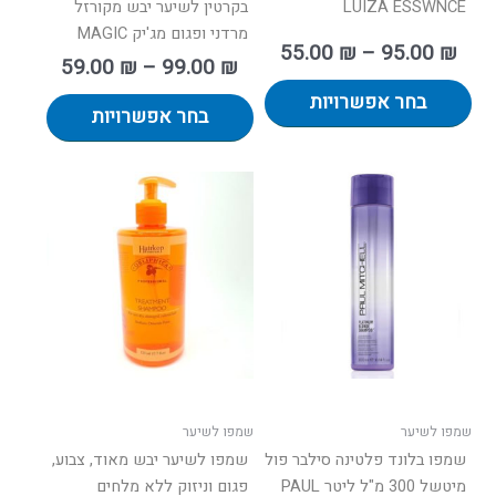
LUIZA ESSWNCE
בקרטין לשיער יבש מקורזל
מרדני ופגום מג'יק MAGIC
55.00
₪
–
95.00
₪
59.00
₪
–
99.00
₪
בחר אפשרויות
בחר אפשרויות
ווח
למוצר
ים:
זה
יש
עד
מספר
סוגים.
ניתן
לבחור
את
האפשרויות
בעמוד
שמפו לשיער
שמפו לשיער
המוצר
שמפו בלונד פלטינה סילבר פול
שמפו לשיער יבש מאוד, צבוע,
מיטשל 300 מ"ל ליטר PAUL
פגום וניזוק ללא מלחים