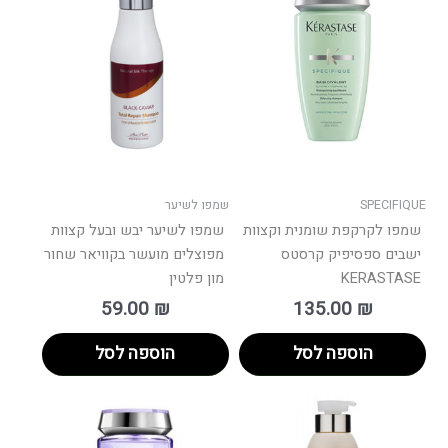
SPECIFIQUE
שמפו לשיער
שמפו לקרקפת שומנית וקצוות
שמפו לשיער יבש ובעל קצוות
ישבים ספסיפיק קרסטס
מפוצלים מועשר בקוויאר שחור
KERASTASE
מון פלטין
59.00
₪
135.00
₪
הוספה לסל
הוספה לסל
ווח
טווח
למוצר
למוצר
ים:
מחירים:
זה
זה