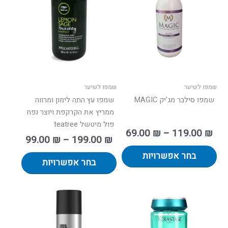
עד
עד
מספר
מספר
סוגים.
סוגים.
ניתן
ניתן
לבחור
לבחור
את
את
האפשרויות
האפשרו
בעמוד
בעמוד
שמפו לשיער
שמפו לשיער
המוצר
המוצר
שמפו סילבר מג'יק MAGIC
שמפו עץ התה לימון ומרווה
ממריץ את הקרקפת ויוצר נפח
פול מיטשל teatree
69.00
₪
–
119.00
₪
99.00
₪
–
199.00
₪
בחר אפשרויות
בחר אפשרויות
למוצר
זה
יש