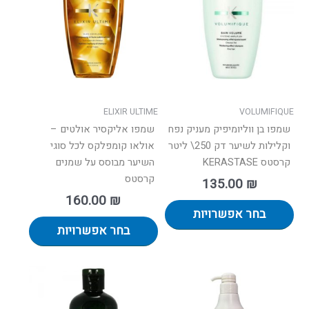
מספר
מספר
סוגים.
סוגים.
ניתן
ניתן
לבחור
לבחור
את
את
האפשרויות
האפשרו
בעמוד
בעמוד
ELIXIR ULTIME
VOLUMIFIQUE
המוצר
המוצר
שמפו בן ווליומיפיק מעניק נפח
שמפו אליקסיר אולטים –
וקלילות לשיער דק 250\ ליטר
אולאו קומפלקס לכל סוגי
קרסטס KERASTASE
השיער מבוסס על שמנים
קרסטס
135.00
₪
160.00
₪
בחר אפשרויות
בחר אפשרויות
ווח
טווח
למוצר
למוצר
ים:
מחירים:
זה
זה
יש
יש