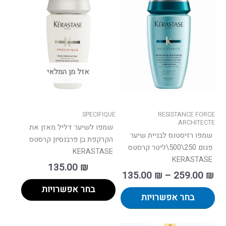
וח
למוצר
למוצר
ם:
זה
זה
יש
יש
עד
מספר
מספר
סוגים.
סוגים.
ניתן
ניתן
אזל מן המלאי
לבחור
לבחור
את
את
האפשרויות
האפשרויות
בעמוד
בעמוד
SPECIFIQUE
RESISTANCE FORCE
המוצר
המוצר
ARCHITECTE
שמפו לשיער דליל מאזן את
שמפו רזיסטנס לבניית שיער
הקרקפת בן פרבנסיון קרסטס
פגום 250\500\ליטר קרסטס
KERASTASE
KERASTASE
135.00
₪
135.00
₪
–
259.00
₪
בחר אפשרויות
בחר אפשרויות