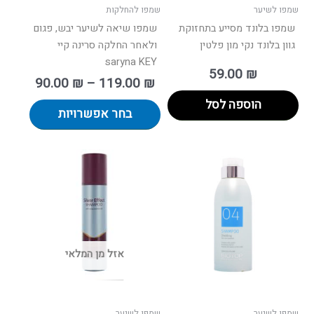
בעמוד
שמפו לשיער
שמפו להחלקות
המוצר
שמפו בלונד מסייע בתחזוקת
שמפו שיאה לשיער יבש, פגום
גוון בלונד נקי מון פלטין
ולאחר החלקה סרינה קיי
saryna KEY
59.00
₪
90.00
₪
–
119.00
₪
הוספה לסל
בחר אפשרויות
טווח
למוצר
רים:
זה
יש
עד
מספר
סוגים.
ניתן
אזל מן המלאי
לבחור
את
האפשרויות
בעמוד
שמפו לשיער
שמפו לשיער