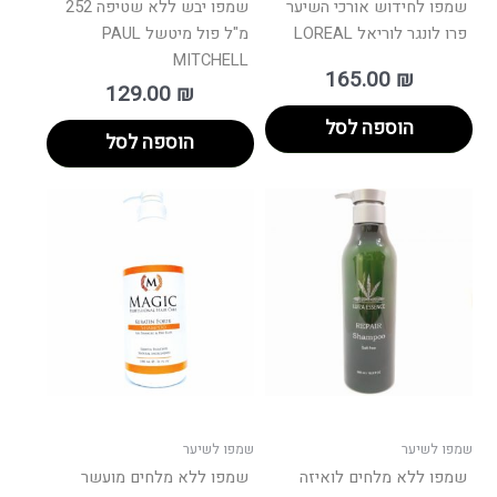
שמפו לחידוש אורכי השיער
שמפו יבש ללא שטיפה 252
פרו לונגר לוריאל LOREAL
מ"ל פול מיטשל PAUL
MITCHELL
165.00
₪
129.00
₪
הוספה לסל
הוספה לסל
טווח
טווח
למוצר
למוצר
רים:
מחירים:
זה
זה
יש
יש
עד
עד
מספר
מספר
סוגים.
סוגים.
ניתן
ניתן
לבחור
לבחור
את
את
האפשרויות
האפשרו
בעמוד
בעמוד
שמפו לשיער
שמפו לשיער
המוצר
המוצר
שמפו ללא מלחים לואיזה
שמפו ללא מלחים מועשר