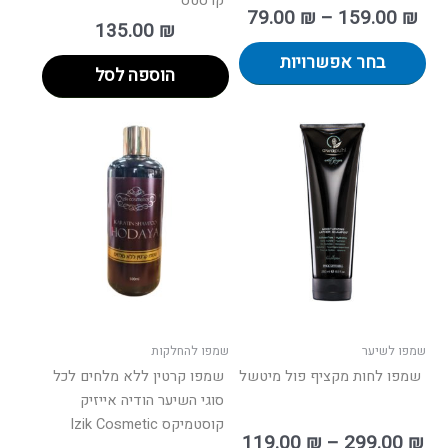
קרסטס
79.00
₪
–
159.00
₪
135.00
₪
בחר אפשרויות
הוספה לסל
וח
למוצר
ם:
זה
יש
עד
מספר
סוגים.
ניתן
לבחור
את
האפשרויות
בעמוד
שמפו לשיער
שמפו להחלקות
המוצר
שמפו לחות מקציף פול מיטשל
שמפו קרטין ללא מלחים לכל
סוגי השיער הודיה אייזיק
קוסטמיקס Izik Cosmetic
119.00
₪
–
299.00
₪